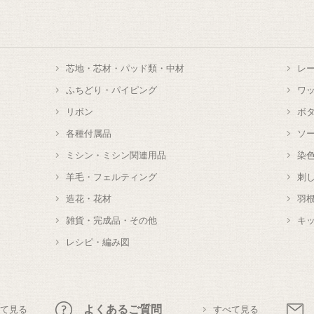
芯地・芯材・パッド類・中材
レ
ふちどり・パイピング
ワ
リボン
ボ
各種付属品
ソ
ミシン・ミシン関連用品
染
羊毛・フェルティング
刺
造花・花材
羽
雑貨・完成品・その他
キ
レシピ・編み図
よくあるご質問
て見る
すべて見る