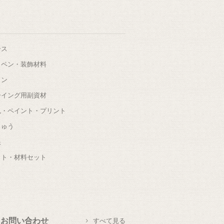
ース
ッペン・装飾材料
タン
ーイング用副資材
色・ペイント・プリント
しゅう
根
ット・材料セット
お問い合わせ
すべて見る