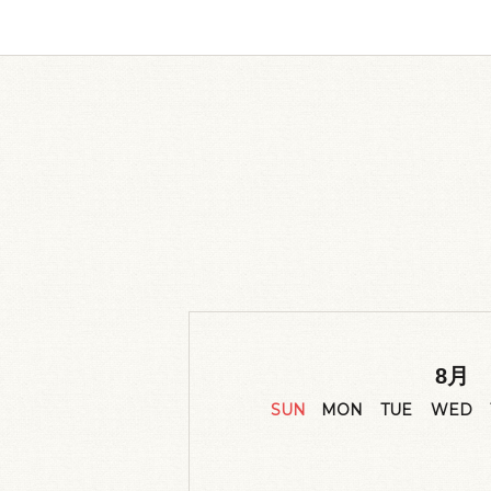
8
月
SUN
MON
TUE
WED