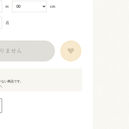
m
cm
点
りません
きない商品です。
い。