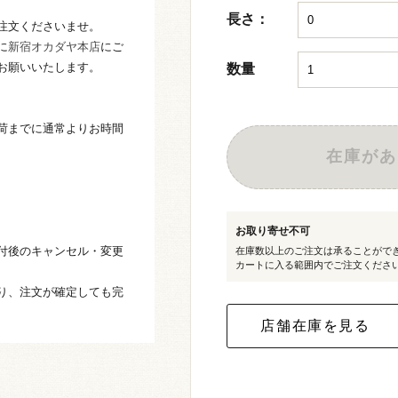
長さ：
注文くださいませ。
に
新宿オカダヤ本店
にご
お願いいたします。
数量
荷までに通常よりお時間
在庫があ
お取り寄せ不可
付後のキャンセル・変更
在庫数以上のご注文は承ることがで
カートに入る範囲内でご注文くださ
り、注文が確定しても完