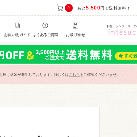
5,500
0
あと
円で送料無料！
下着・ランジェリーの
お買い物ガイド
よくあるご質問
お取り寄せ
お届け遅延が発生しております。詳しくは
こちら
をご確認くださいませ。