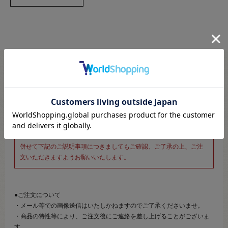
※新宿オカダヤ本店お取り扱い商品のご注文専用ページです※
こちらのページは、店頭にてあらかじめ商品詳細および商品コード
をご確認いただいた上でご注文いただけるページです。
そのため、商品画像および詳細は記載しておりません。
また、詳細につきましてのご案内、ご相談もオンラインショップ窓
口では承っておりません。
併せて下記のご説明事項につきましてもご確認、ご了承の上、ご注
文いただきますようお願いいたします。
●ご注文について
・メール等での画像送信はいたしかねますのでご了承くださいませ。
・商品の特性等により、ご注文後にご連絡を差し上げることがございま
す。