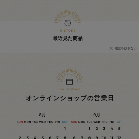
最近見た商品
履歴を残さない
オンラインショップの営業日
8
月
9
月
SUN
MON
TUE
WED
THU
FRI
SAT
SUN
MON
TUE
WED
THU
FRI
SAT
1
1
2
3
4
5
2
3
4
5
6
7
8
6
7
8
9
10
11
12