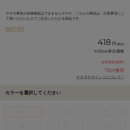
※※※事前の在庫確認はできません※※※ こちらの商品は、注意事項にご
了承いただいた上でご注文いただける商品です。
418
円
(税込)
※10cm単位価格
会員登録(無料)
19
pt獲得
オカダヤポイントについて >
カラーを選択してください
1
4
5
8
15
21