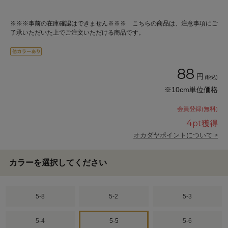
※※※事前の在庫確認はできません※※※ こちらの商品は、注意事項にご
了承いただいた上でご注文いただける商品です。
88
円
(税込)
※10cm単位価格
会員登録(無料)
4
pt獲得
オカダヤポイントについて >
カラーを選択してください
5-8
5-2
5-3
5-4
5-5
5-6