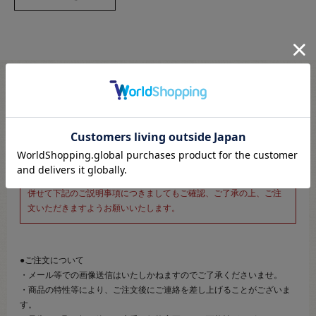
※新宿オカダヤ本店お取り扱い商品のご注文専用ページです※
こちらのページは、店頭にてあらかじめ商品詳細および商品コード
をご確認いただいた上でご注文いただけるページです。
そのため、商品画像および詳細は記載しておりません。
また、詳細につきましてのご案内、ご相談もオンラインショップ窓
口では承っておりません。
併せて下記のご説明事項につきましてもご確認、ご了承の上、ご注
文いただきますようお願いいたします。
●ご注文について
・メール等での画像送信はいたしかねますのでご了承くださいませ。
・商品の特性等により、ご注文後にご連絡を差し上げることがございま
す。