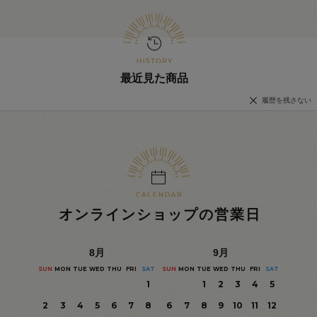
最近見た商品
履歴を残さない
オンラインショップの営業日
8
月
9
月
SUN
MON
TUE
WED
THU
FRI
SAT
SUN
MON
TUE
WED
THU
FRI
SAT
1
1
2
3
4
5
2
3
4
5
6
7
8
6
7
8
9
10
11
12