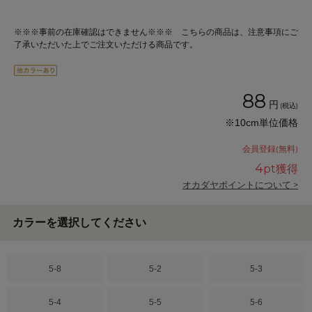
※※※事前の在庫確認はできません※※※ こちらの商品は、注意事項にご
了承いただいた上でご注文いただける商品です。
88
円
(税込)
※10cm単位価格
会員登録(無料)
4
pt獲得
オカダヤポイントについて >
カラーを選択してください
5-8
5-2
5-3
5-4
5-5
5-6