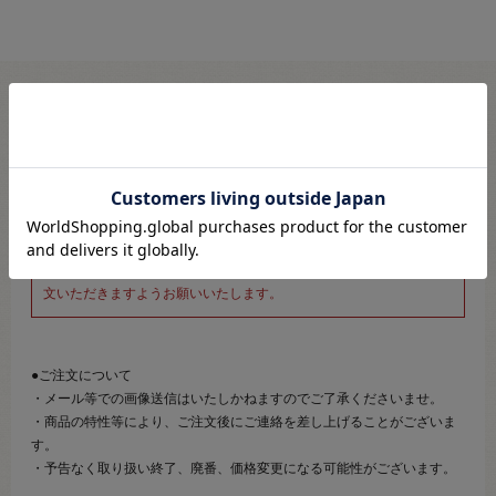
※新宿オカダヤ本店お取り扱い商品のご注文専用ページです※
こちらのページは、店頭にてあらかじめ商品詳細および商品コード
をご確認いただいた上でご注文いただけるページです。
そのため、商品画像および詳細は記載しておりません。
また、詳細につきましてのご案内、ご相談もオンラインショップ窓
口では承っておりません。
併せて下記のご説明事項につきましてもご確認、ご了承の上、ご注
文いただきますようお願いいたします。
●ご注文について
・メール等での画像送信はいたしかねますのでご了承くださいませ。
・商品の特性等により、ご注文後にご連絡を差し上げることがございま
す。
・予告なく取り扱い終了、廃番、価格変更になる可能性がございます。