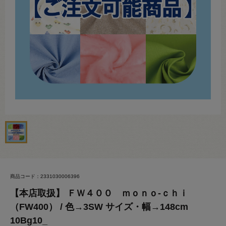
商品コード：2331030006396
【本店取扱】 ＦＷ４００ ｍｏｎｏ-ｃｈｉ
（FW400） / 色→3SW サイズ・幅→148cm
10Bg10_