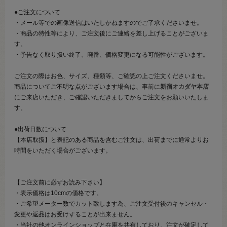
●ご注文について
・メール等での画像送信はいたしかねますのでご了承くださいませ。
・商品の特性等により、ご注文後にご連絡を差し上げることがございま
す。
・予告なく取り扱い終了、廃番、価格変更になる可能性がございます。
ご注文の際はお色、サイズ、種類等、ご確認の上ご注文くださいませ。
商品についてご不明な点がございます場合は、事前に
新宿オカダヤ本店
にご来店いただき、ご確認いただきましてからご注文をお願いいたしま
す。
●出荷日数について
【本店取扱】と表記のある商品を含むご注文は、出荷までに通常よりお
時間をいただく場合がございます。
【ご注文前に必ずお読み下さい】
・表示価格は10cmの価格です。
・ご希望メーター数でカット致します為、ご注文受付後のキャンセル・
変更や返品はお受けすることが出来ません。
・当社の他オンラインショップと在庫を共有しており、注文が確定して