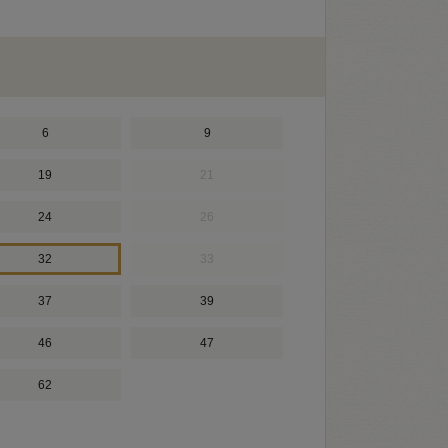
6
9
19
21
24
26
32
33
37
39
46
47
62