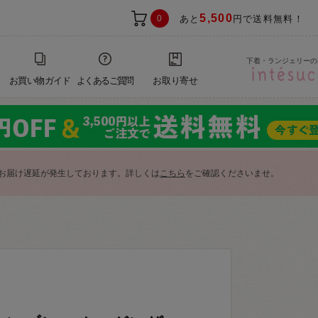
5,500
0
あと
円で送料無料！
下着・ランジェリーの
お買い物ガイド
よくあるご質問
お取り寄せ
お届け遅延が発生しております。詳しくは
こちら
をご確認くださいませ。