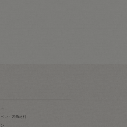
ース
ッペン・装飾材料
タン