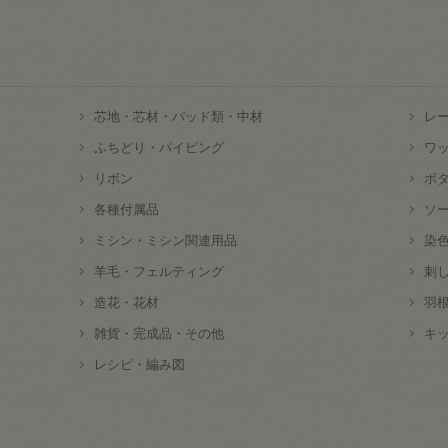
芯地・芯材・パッド類・中材
レ
ふちどり・パイピング
ワ
リボン
ボ
各種付属品
ソ
ミシン・ミシン関連用品
染
羊毛・フェルティング
刺
造花・花材
羽
雑貨・完成品・その他
キ
レシピ・編み図