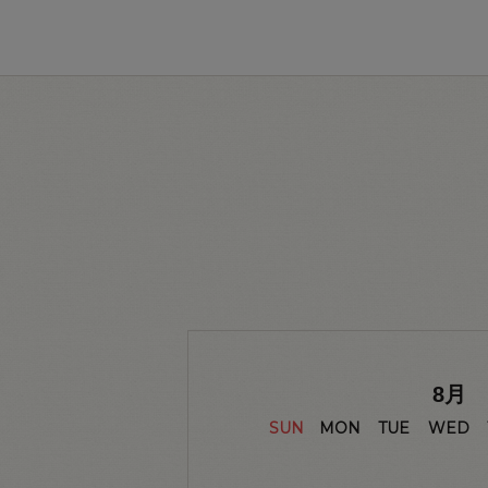
8
月
SUN
MON
TUE
WED