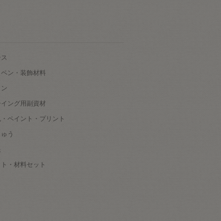
ース
ッペン・装飾材料
タン
ーイング用副資材
色・ペイント・プリント
しゅう
根
ット・材料セット