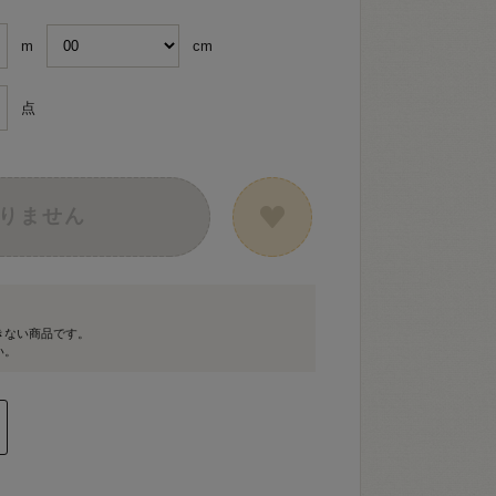
m
cm
点
りません
きない商品です。
い。