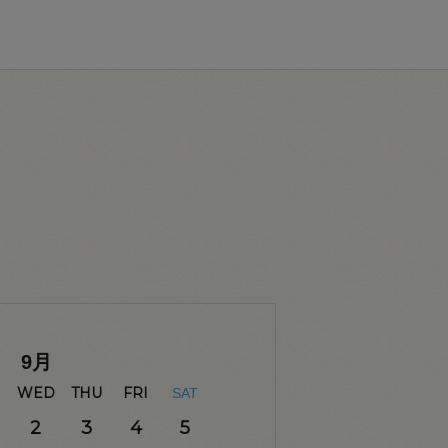
9
月
WED
THU
FRI
SAT
2
3
4
5