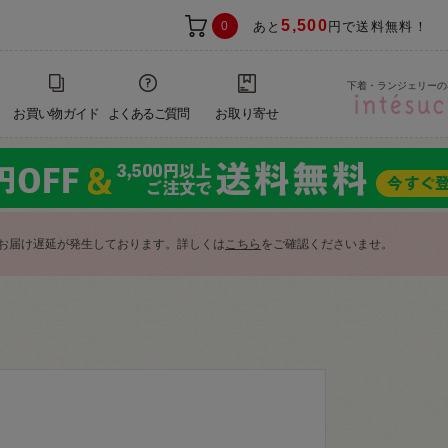
5,500
0
あと
円で送料無料！
下着・ランジェリーの
お買い物ガイド
よくあるご質問
お取り寄せ
お届け遅延が発生しております。詳しくは
こちら
をご確認くださいませ。