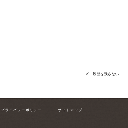
履歴を残さない
プライバシーポリシー
サイトマップ