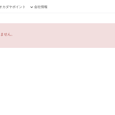
オカダヤポイント
会社情報
りません。