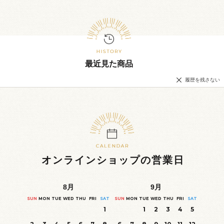
最近見た商品
履歴を残さない
オンラインショップの営業日
8
月
9
月
SUN
MON
TUE
WED
THU
FRI
SAT
SUN
MON
TUE
WED
THU
FRI
SAT
1
1
2
3
4
5