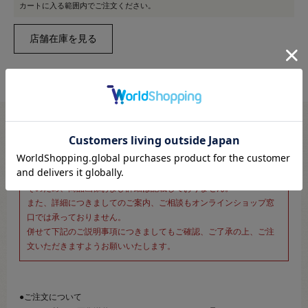
カートに入る範囲内でご注文ください。
※新宿オカダヤ本店お取り扱い商品のご注文専用ページです※
こちらのページは、店頭にてあらかじめ商品詳細および商品コード
をご確認いただいた上でご注文いただけるページです。
そのため、商品画像および詳細は記載しておりません。
また、詳細につきましてのご案内、ご相談もオンラインショップ窓
口では承っておりません。
併せて下記のご説明事項につきましてもご確認、ご了承の上、ご注
文いただきますようお願いいたします。
●ご注文について