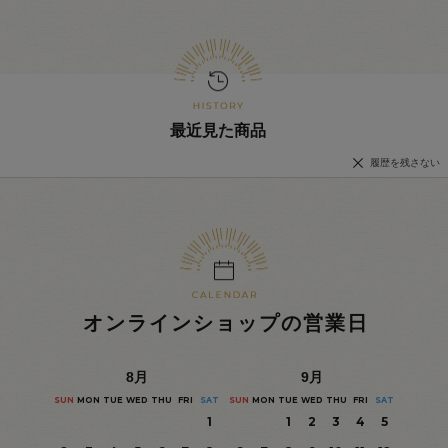
最近見た商品
履歴を残さない
オンラインショップの営業日
8
月
9
月
SUN
MON
TUE
WED
THU
FRI
SAT
SUN
MON
TUE
WED
THU
FRI
SAT
1
1
2
3
4
5