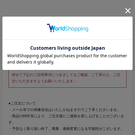
※新宿オカダヤ本店お取り扱い商品のご注文専用ページです※
こちらのページは、店頭にてあらかじめ商品詳細および商品コード
をご確認いただいた上でご注文いただけるページです。
そのため、商品画像および詳細は記載しておりません。
また、詳細につきましてのご案内、ご相談もオンラインショップ窓
口では承っておりません。
併せて下記のご説明事項につきましてもご確認、ご了承の上、ご注
文いただきますようお願いいたします。
●ご注文について
・メール等での画像送信はいたしかねますのでご了承くださいませ。
・商品の特性等により、ご注文後にご連絡を差し上げることがございま
す。
・予告なく取り扱い終了、廃番、価格変更になる可能性がございます。