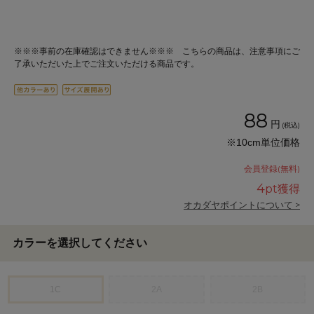
※※※事前の在庫確認はできません※※※ こちらの商品は、注意事項にご
了承いただいた上でご注文いただける商品です。
88
円
(税込)
※10cm単位価格
会員登録(無料)
4
pt獲得
オカダヤポイントについて >
カラーを選択してください
1C
2A
2B