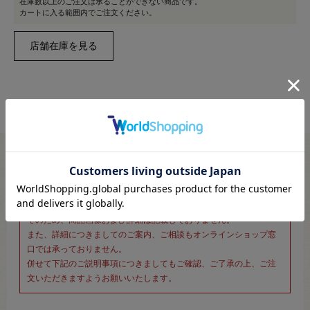
在庫数以上のご注文は承ることができない商品です。
カートに入る範囲内でご注文ください。
※新宿オカダヤ本店お取り扱い商品のご注文専用ページです※
こちらのページは、店頭にてあらかじめ商品詳細および商品コード
をご確認いただいた上でご注文いただけるページです。
そのため、商品画像および詳細は記載しておりません。
また、詳細につきましてのご案内、ご相談もオンラインショップ窓
口では承っておりません。
併せて下記のご説明事項につきましてもご確認、ご了承の上、ご注
文いただきますようお願いいたします。