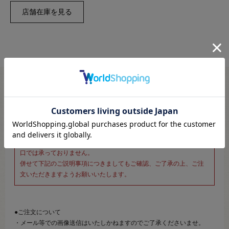
※新宿オカダヤ本店お取り扱い商品のご注文専用ページです※
こちらのページは、店頭にてあらかじめ商品詳細および商品コード
をご確認いただいた上でご注文いただけるページです。
そのため、商品画像および詳細は記載しておりません。
また、詳細につきましてのご案内、ご相談もオンラインショップ窓
口では承っておりません。
併せて下記のご説明事項につきましてもご確認、ご了承の上、ご注
文いただきますようお願いいたします。
●ご注文について
・メール等での画像送信はいたしかねますのでご了承くださいませ。