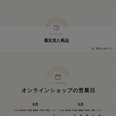
最近見た商品
履歴を残さない
オンラインショップの営業日
8
月
9
月
SUN
MON
TUE
WED
THU
FRI
SAT
SUN
MON
TUE
WED
THU
FRI
SAT
1
1
2
3
4
5