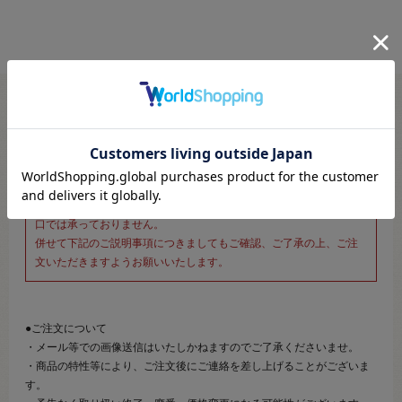
※新宿オカダヤ本店お取り扱い商品のご注文専用ページです※
こちらのページは、店頭にてあらかじめ商品詳細および商品コード
をご確認いただいた上でご注文いただけるページです。
そのため、商品画像および詳細は記載しておりません。
また、詳細につきましてのご案内、ご相談もオンラインショップ窓
口では承っておりません。
併せて下記のご説明事項につきましてもご確認、ご了承の上、ご注
文いただきますようお願いいたします。
●ご注文について
・メール等での画像送信はいたしかねますのでご了承くださいませ。
・商品の特性等により、ご注文後にご連絡を差し上げることがございま
す。