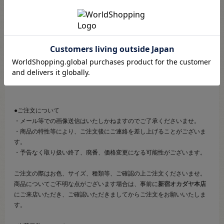
こちらのページは、店頭にてあらかじめ商品詳細および商品コード
をご確認いただいた上でご注文いただけるページです。
そのため、商品画像および詳細は記載しておりません。
また、詳細につきましてのご案内、ご相談もオンラインショップ窓
口では承っておりません。
併せて下記のご説明事項につきましてもご確認、ご了承の上、ご注
文いただきますようお願いいたします。
●ご注文について
・メール等での画像送信はいたしかねますのでご了承くださいませ。
・商品の特性等により、ご注文後にご連絡を差し上げることがございま
す。
・予告なく取り扱い終了、廃番、価格変更になる可能性がございます。
ご注文の際はお色、サイズ、種類等、ご確認の上ご注文くださいませ。
商品についてご不明な点がございます場合は、事前に
新宿オカダヤ本店
にご来店いただき、ご確認いただきましてからご注文をお願いいたしま
す。