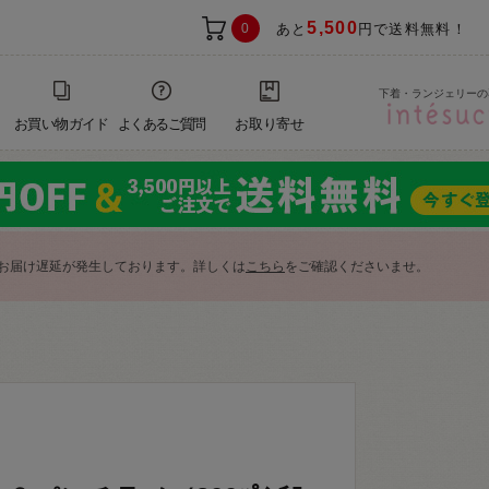
5,500
0
あと
円で送料無料！
下着・ランジェリーの
お買い物ガイド
よくあるご質問
お取り寄せ
お届け遅延が発生しております。詳しくは
こちら
をご確認くださいませ。