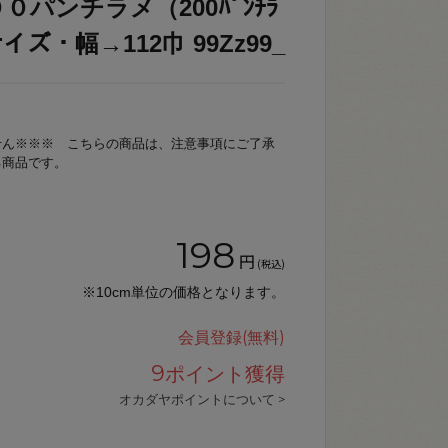
０パンチラメ（200ﾊﾟﾝﾁﾗ
 サイズ・幅→112巾 99Zz99_
せん※※※ こちらの商品は、注意事項にご了承
る商品です。
198
円
(税込)
※10cm単位の価格となります。
会員登録(無料)
9
ポイント獲得
オカダヤポイントについて >