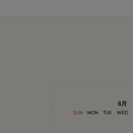
8
月
SUN
MON
TUE
WED