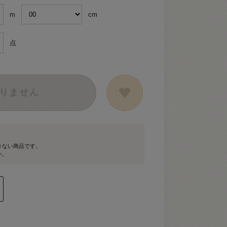
m
cm
点
りません
きない商品です。
い。