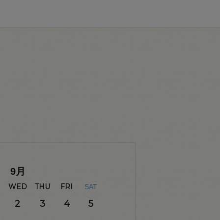
9
月
WED
THU
FRI
SAT
2
3
4
5