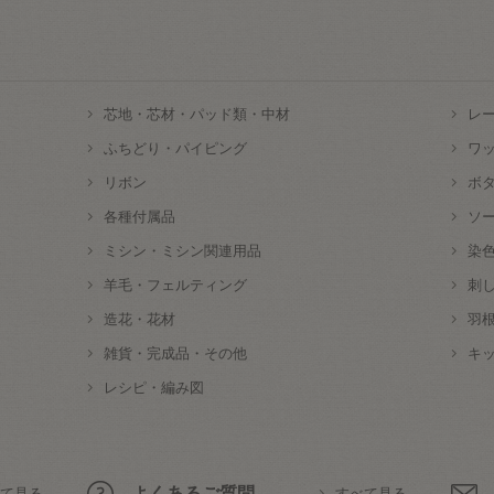
芯地・芯材・パッド類・中材
レ
ふちどり・パイピング
ワ
リボン
ボ
各種付属品
ソ
ミシン・ミシン関連用品
染
羊毛・フェルティング
刺
造花・花材
羽
雑貨・完成品・その他
キ
レシピ・編み図
よくあるご質問
て見る
すべて見る