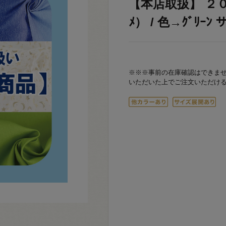
【本店取扱】 ２０
ﾒ） / 色→ｸﾞﾘｰﾝ
※※※事前の在庫確認はできま
いただいた上でご注文いただけ