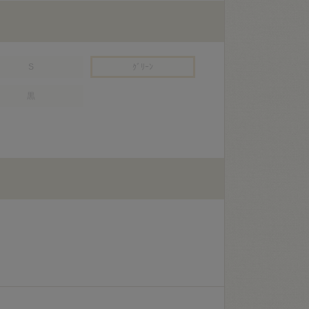
S
ｸﾞﾘｰﾝ
黒