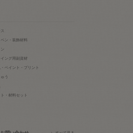
ース
ッペン・装飾材料
タン
ーイング用副資材
色・ペイント・プリント
しゅう
根
ット・材料セット
お問い合わせ
すべて見る