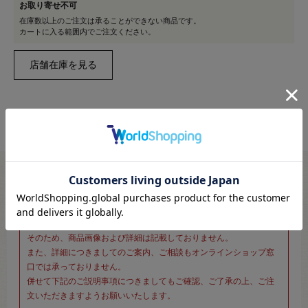
お取り寄せ不可
在庫数以上のご注文は承ることができない商品です。
カートに入る範囲内でご注文ください。
※新宿オカダヤ本店お取り扱い商品のご注文専用ページです※
こちらのページは、店頭にてあらかじめ商品詳細および商品コード
をご確認いただいた上でご注文いただけるページです。
そのため、商品画像および詳細は記載しておりません。
また、詳細につきましてのご案内、ご相談もオンラインショップ窓
口では承っておりません。
併せて下記のご説明事項につきましてもご確認、ご了承の上、ご注
文いただきますようお願いいたします。