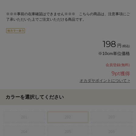
※※※事前の在庫確認はできません※※※ こちらの商品は、注意事項にご
了承いただいた上でご注文いただける商品です。
198
円
(税込)
※10cm単位価格
会員登録(無料)
9
pt獲得
オカダヤポイントについて >
カラーを選択してください
201
202
203
204
205
206