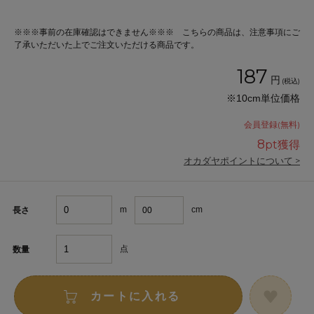
※※※事前の在庫確認はできません※※※ こちらの商品は、注意事項にご
了承いただいた上でご注文いただける商品です。
187
円
(税込)
※10cm単位価格
会員登録(無料)
8
pt獲得
オカダヤポイントについて >
m
cm
長さ
点
数量
カートに入れる