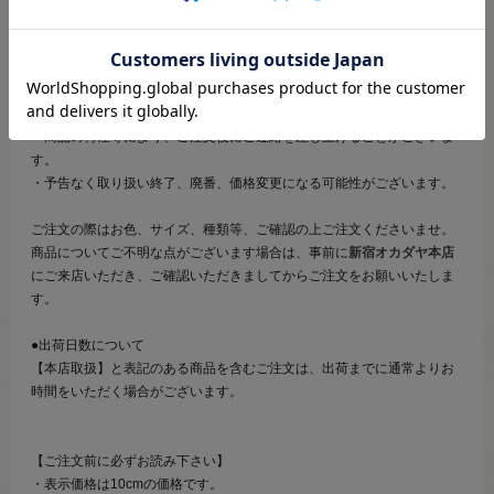
文いただきますようお願いいたします。
●ご注文について
・メール等での画像送信はいたしかねますのでご了承くださいませ。
・商品の特性等により、ご注文後にご連絡を差し上げることがございま
す。
・予告なく取り扱い終了、廃番、価格変更になる可能性がございます。
ご注文の際はお色、サイズ、種類等、ご確認の上ご注文くださいませ。
商品についてご不明な点がございます場合は、事前に
新宿オカダヤ本店
にご来店いただき、ご確認いただきましてからご注文をお願いいたしま
す。
●出荷日数について
【本店取扱】と表記のある商品を含むご注文は、出荷までに通常よりお
時間をいただく場合がございます。
【ご注文前に必ずお読み下さい】
・表示価格は10cmの価格です。