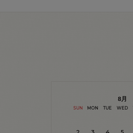
8
月
SUN
MON
TUE
WED
2
3
4
5