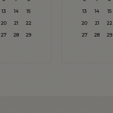
13
14
15
13
14
15
20
21
22
20
21
22
27
28
29
27
28
29