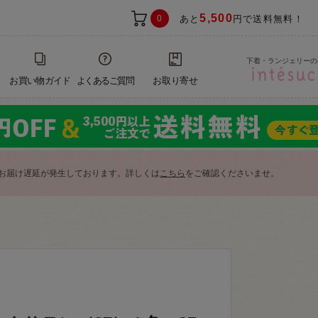
5,500
0
あと
円で送料無料！
下着・ランジェリーの
お買い物ガイド
よくあるご質問
お取り寄せ
お届け遅延が発生しております。詳しくは
こちら
をご確認くださいませ。