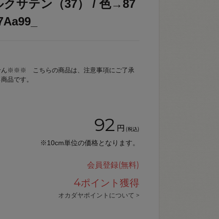
クサテン（37） / 色→87
Aa99_
せん※※※ こちらの商品は、注意事項にご了承
る商品です。
92
円
(税込)
※10cm単位の価格となります。
会員登録(無料)
4
ポイント獲得
オカダヤポイントについて >