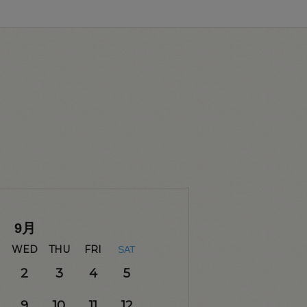
9
月
WED
THU
FRI
SAT
2
3
4
5
9
10
11
12