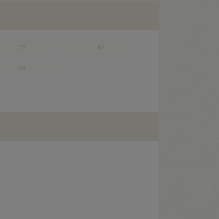
15
62
94