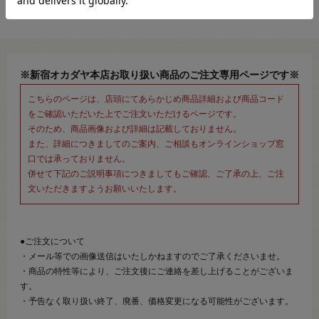
※新宿オカダヤ本店お取り扱い商品のご注文専用ページです※
こちらのページは、店頭にてあらかじめ商品詳細および商品コード
をご確認いただいた上でご注文いただけるページです。
そのため、商品画像および詳細は記載しておりません。
また、詳細につきましてのご案内、ご相談もオンラインショップ窓
口では承っておりません。
併せて下記のご説明事項につきましてもご確認、ご了承の上、ご注
文いただきますようお願いいたします。
●ご注文について
・メール等での画像送信はいたしかねますのでご了承くださいませ。
・商品の特性等により、ご注文後にご連絡を差し上げることがございま
す。
・予告なく取り扱い終了、廃番、価格変更になる可能性がございます。