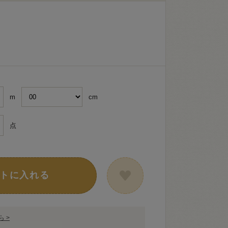
m
cm
点
トに入れる
 >