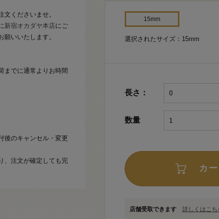
注文くださいませ。
15mm
に
新宿オカダヤ本店
にご
お願いいたします。
選択されたサイズ：15mm
荷までに通常よりお時間
長さ：
数量
付後のキャンセル・変更
り、注文が確定しても完
カー
店舗受取できます
詳しくはこちら