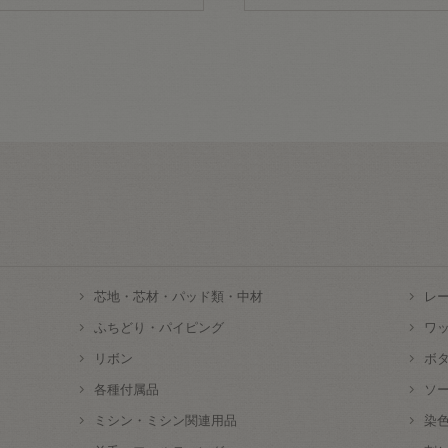
芯地・芯材・パッド類・中材
レ
ふちどり・パイピング
ワ
リボン
ボ
各種付属品
ソ
ミシン・ミシン関連用品
染