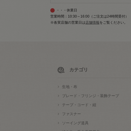
・・・休業日
営業時間：10:30～16:00（ご注文は24時間受付）
※各実店舗の営業日は
店舗情報
をご覧ください。
カテゴリ
生地・布
ブレード・フリンジ・装飾テープ
テープ・コード・紐
ファスナー
ソーイング道具