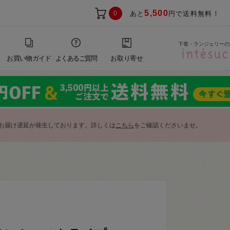
5,500
0
あと
円で送料無料！
下着・ランジェリーの
お買い物ガイド
よくあるご質問
お取り寄せ
お届け遅延が発生しております。詳しくは
こちら
をご確認くださいませ。