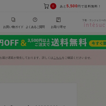
5,500
0
あと
円で送料無料！
下着・ランジェリーの
お買い物ガイド
よくあるご質問
お取り寄せ
お届け遅延が発生しております。詳しくは
こちら
をご確認くださいませ。