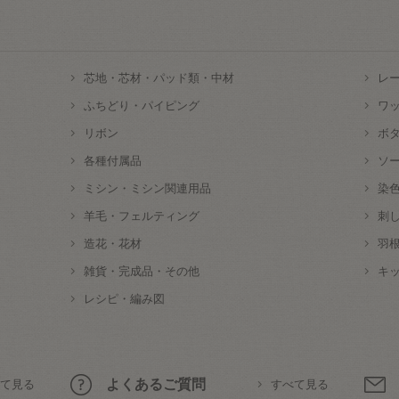
芯地・芯材・パッド類・中材
レ
ふちどり・パイピング
ワ
リボン
ボ
各種付属品
ソ
ミシン・ミシン関連用品
染
羊毛・フェルティング
刺
造花・花材
羽
雑貨・完成品・その他
キ
レシピ・編み図
よくあるご質問
て見る
すべて見る