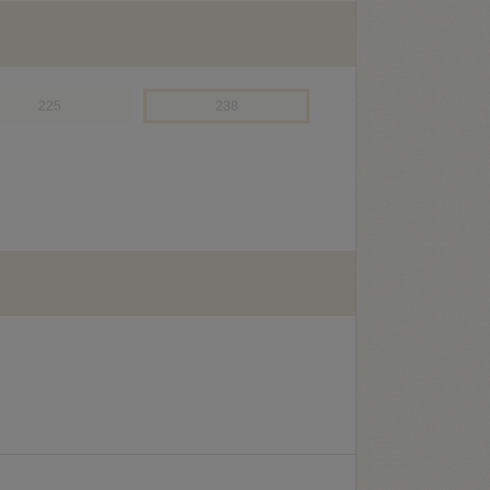
225
238