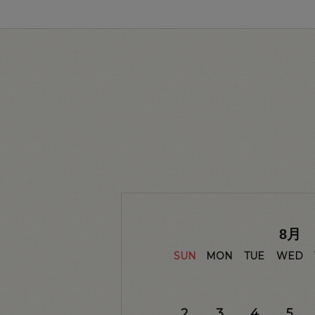
8
月
SUN
MON
TUE
WED
2
3
4
5