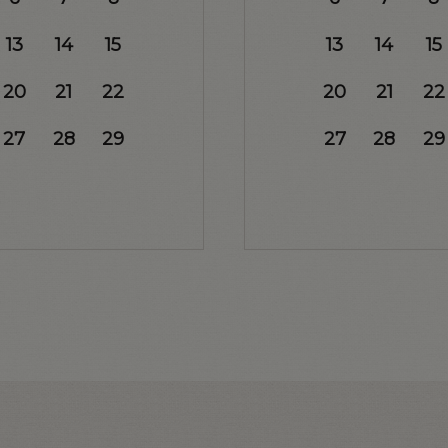
13
14
15
13
14
15
20
21
22
20
21
22
27
28
29
27
28
29