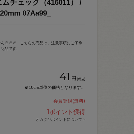
ムチェック（416011） /
0mm 07Aa99_
せん※※※ こちらの商品は、注意事項にご了承
る商品です。
41
円
(税込)
※10cm単位の価格となります。
会員登録(無料)
1
ポイント獲得
オカダヤポイントについて >