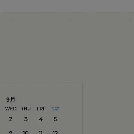
9
月
WED
THU
FRI
SAT
2
3
4
5
9
10
11
12