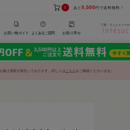
5,500
0
あと
円で送料無料！
下着・ランジェリーの
お買い物ガイド
よくあるご質問
お取り寄せ
お届け遅延が発生しております。詳しくは
こちら
をご確認くださいませ。