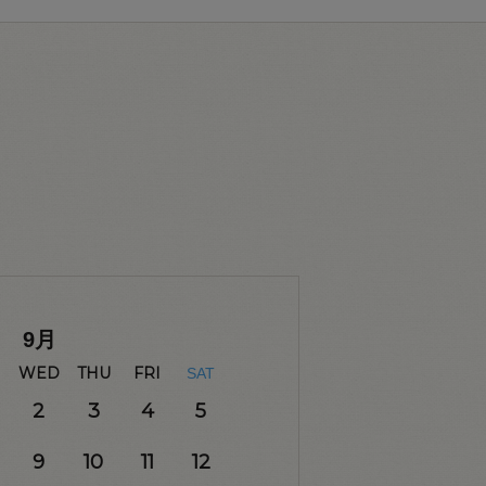
9
月
WED
THU
FRI
SAT
2
3
4
5
9
10
11
12