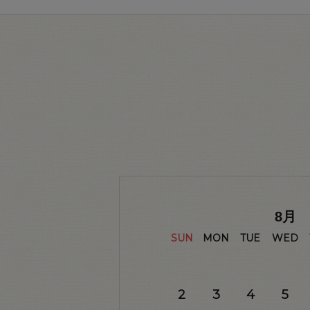
8
月
SUN
MON
TUE
WED
2
3
4
5