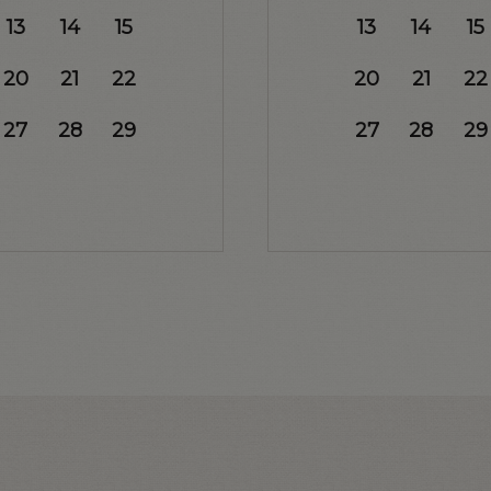
13
14
15
13
14
15
20
21
22
20
21
22
27
28
29
27
28
29