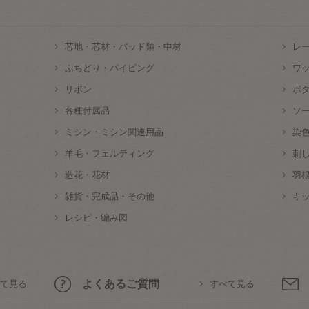
芯地・芯材・パッド類・中材
レ
ふちどり・パイピング
ワ
リボン
ボ
各種付属品
ソ
ミシン・ミシン関連用品
染
羊毛・フェルティング
刺
造花・花材
羽
雑貨・完成品・その他
キ
レシピ・編み図
よくあるご質問
て見る
すべて見る