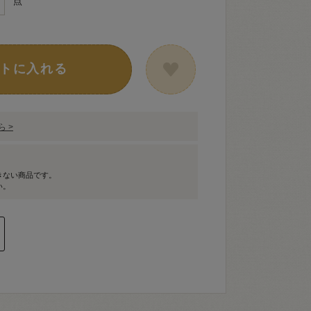
点
トに入れる
 >
きない商品です。
い。