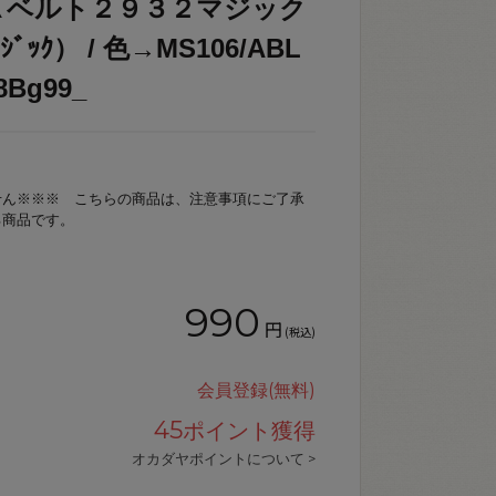
Ｋベルト２９３２マジック
ｼﾞｯｸ） / 色→MS106/ABL
Bg99_
せん※※※ こちらの商品は、注意事項にご了承
る商品です。
990
円
(税込)
会員登録(無料)
45
ポイント獲得
オカダヤポイントについて >