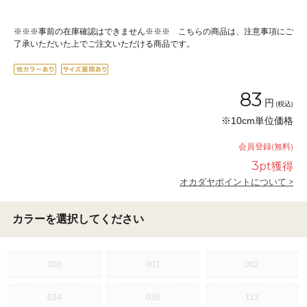
※※※事前の在庫確認はできません※※※ こちらの商品は、注意事項にご
了承いただいた上でご注文いただける商品です。
83
円
(税込)
※10cm単位価格
会員登録(無料)
3
pt獲得
オカダヤポイントについて >
カラーを選択してください
000
001
002
034
036
113