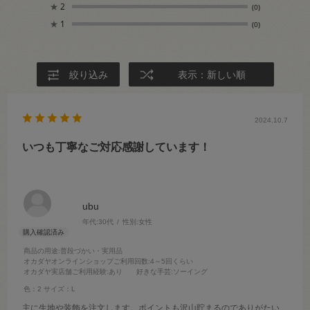
★
2
(0)
★
1
(0)
絞り込み
表示：新しい順
2024.10.7
いつも丁寧なご対応感謝しています！
ubu
年代:
30代
性別:
女性
商品の用途
:普段づかい・実用品
オカダヤオンラインショップご利用回数
:4～5回くらい
オカダヤ実店舗ご利用経験
:あり
好きな手芸
:ソーイング
色：2
サイズ：L
主に生地や装飾を注文します。ポイントも沢山貯まるのでありがたい