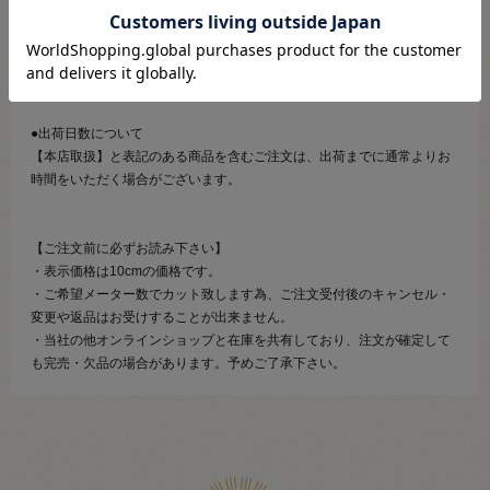
ご注文の際はお色、サイズ、種類等、ご確認の上ご注文くださいませ。
商品についてご不明な点がございます場合は、事前に
新宿オカダヤ本店
にご来店いただき、ご確認いただきましてからご注文をお願いいたしま
す。
●出荷日数について
【本店取扱】と表記のある商品を含むご注文は、出荷までに通常よりお
時間をいただく場合がございます。
【ご注文前に必ずお読み下さい】
・表示価格は10cmの価格です。
・ご希望メーター数でカット致します為、ご注文受付後のキャンセル・
変更や返品はお受けすることが出来ません。
・当社の他オンラインショップと在庫を共有しており、注文が確定して
も完売・欠品の場合があります。予めご了承下さい。