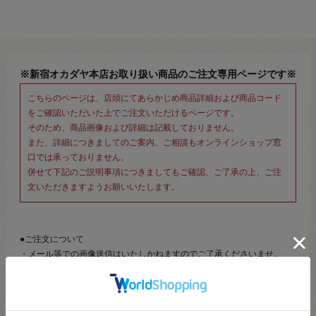
※新宿オカダヤ本店お取り扱い商品のご注文専用ページです※
こちらのページは、店頭にてあらかじめ商品詳細および商品コード
をご確認いただいた上でご注文いただけるページです。
そのため、商品画像および詳細は記載しておりません。
また、詳細につきましてのご案内、ご相談もオンラインショップ窓
口では承っておりません。
併せて下記のご説明事項につきましてもご確認、ご了承の上、ご注
文いただきますようお願いいたします。
●ご注文について
・メール等での画像送信はいたしかねますのでご了承くださいませ。
・商品の特性等により、ご注文後にご連絡を差し上げることがございま
す。
・予告なく取り扱い終了、廃番、価格変更になる可能性がございます。