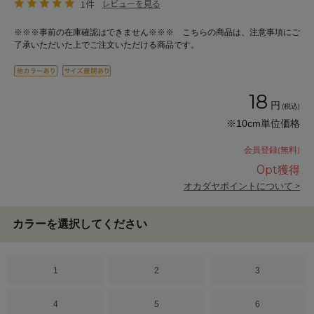
1件
レビューを見る
※※※事前の在庫確認はできません※※※ こちらの商品は、注意事項にご
了承いただいた上でご注文いただける商品です。
18
円
(税込)
※10cm単位価格
会員登録(無料)
0
pt獲得
オカダヤポイントについて >
カラーを選択してください
1
2
3
4
5
6