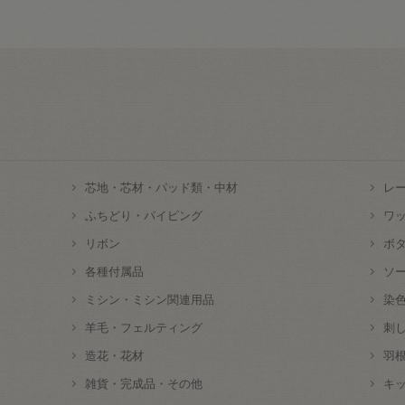
芯地・芯材・パッド類・中材
レ
ふちどり・パイピング
ワ
リボン
ボ
各種付属品
ソ
ミシン・ミシン関連用品
染
羊毛・フェルティング
刺
造花・花材
羽
雑貨・完成品・その他
キ