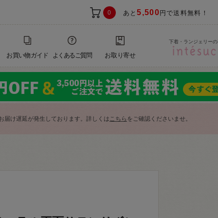
5,500
0
あと
円で送料無料！
下着・ランジェリーの
お買い物ガイド
よくあるご質問
お取り寄せ
お届け遅延が発生しております。詳しくは
こちら
をご確認くださいませ。