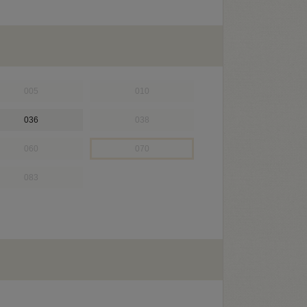
005
010
036
038
060
070
083