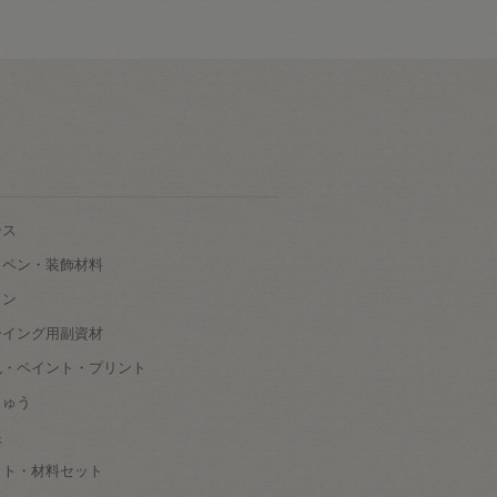
ース
ッペン・装飾材料
タン
ーイング用副資材
色・ペイント・プリント
しゅう
根
ット・材料セット