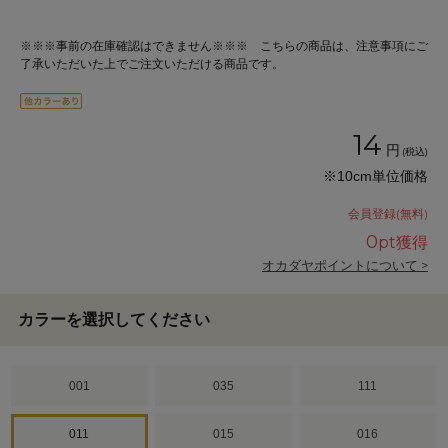
※※※事前の在庫確認はできません※※※ こちらの商品は、注意事項にご
了承いただいた上でご注文いただける商品です。
14
円
(税込)
※10cm単位価格
会員登録(無料)
0
pt獲得
オカダヤポイントについて >
カラーを選択してください
001
035
111
011
015
016