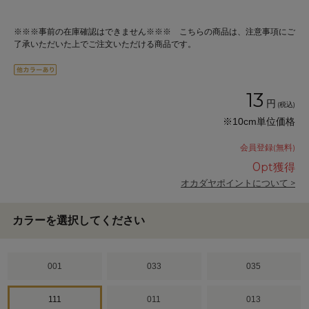
※※※事前の在庫確認はできません※※※ こちらの商品は、注意事項にご
了承いただいた上でご注文いただける商品です。
13
円
(税込)
※10cm単位価格
会員登録(無料)
0
pt獲得
オカダヤポイントについて >
カラーを選択してください
001
033
035
111
011
013