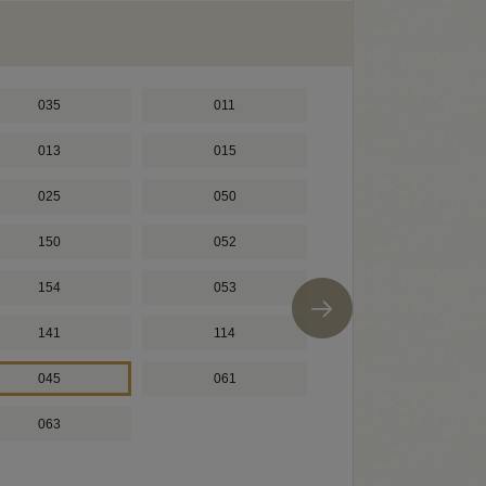
035
011
081
013
015
184
025
050
007
150
052
154
053
141
114
045
061
063