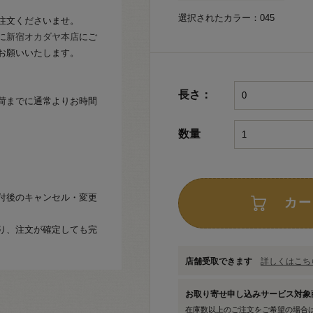
選択されたカラー：045
注文くださいませ。
に
新宿オカダヤ本店
にご
お願いいたします。
長さ：
荷までに通常よりお時間
数量
付後のキャンセル・変更
カー
り、注文が確定しても完
店舗受取できます
詳しくはこちら
お取り寄せ申し込みサービス対
在庫数以上のご注文をご希望の場合