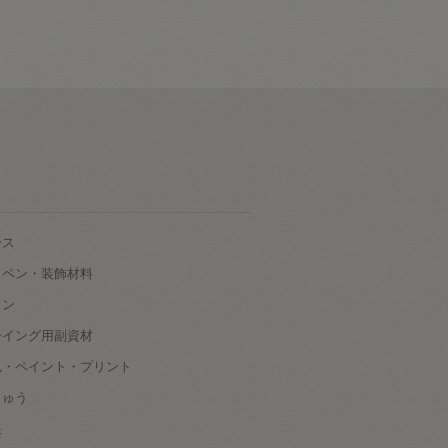
ース
ッペン・装飾材料
タン
ーイング用副資材
色・ペイント・プリント
しゅう
根