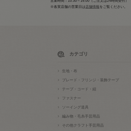
営業時間：10:30～16:00（ご注文は24時間受付）
※各実店舗の営業日は
店舗情報
をご覧ください。
カテゴリ
生地・布
ブレード・フリンジ・装飾テープ
テープ・コード・紐
ファスナー
ソーイング道具
編み物・毛糸手芸用品
その他クラフト手芸用品