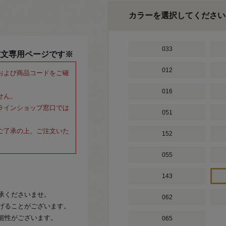
カラーを選択してください
033
注文専用ページです※
012
および商品コードをご確
016
せん。
ラインショップ窓口では
051
ご了承の上、ご注文いた
152
055
143
承くださいませ。
062
げることがございます。
能性がございます。
065