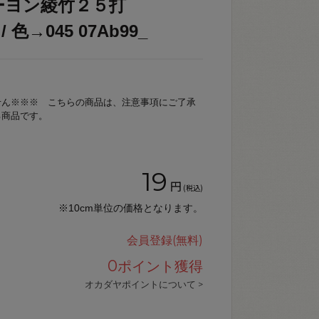
ーヨン綾竹２５打
/ 色→045 07Ab99_
せん※※※ こちらの商品は、注意事項にご了承
る商品です。
19
円
(税込)
※10cm単位の価格となります。
会員登録(無料)
0
ポイント獲得
オカダヤポイントについて >