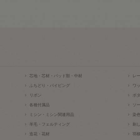
芯地・芯材・パッド類・中材
レ
ふちどり・パイピング
ワ
リボン
ボ
各種付属品
ソ
ミシン・ミシン関連用品
染
羊毛・フェルティング
刺
造花・花材
羽