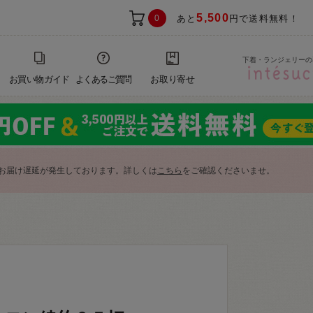
5,500
0
あと
円で送料無料！
下着・ランジェリーの
お買い物ガイド
よくあるご質問
お取り寄せ
お届け遅延が発生しております。詳しくは
こちら
をご確認くださいませ。