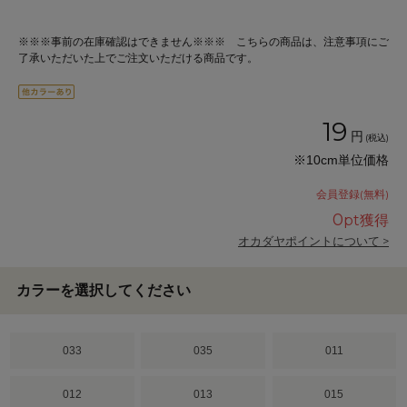
※※※事前の在庫確認はできません※※※ こちらの商品は、注意事項にご
了承いただいた上でご注文いただける商品です。
19
円
(税込)
※10cm単位価格
会員登録(無料)
0
pt獲得
オカダヤポイントについて >
カラーを選択してください
033
035
011
012
013
015