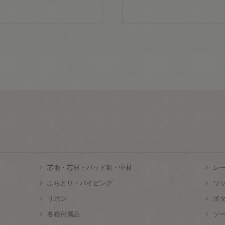
芯地・芯材・パッド類・中材
レ
ふちどり・パイピング
ワ
リボン
ボ
各種付属品
ソ