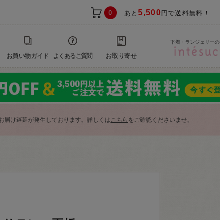
5,500
0
あと
円で送料無料！
下着・ランジェリーの
お買い物ガイド
よくあるご質問
お取り寄せ
お届け遅延が発生しております。詳しくは
こちら
をご確認くださいませ。