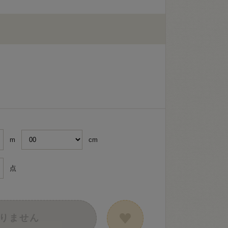
m
cm
点
りません