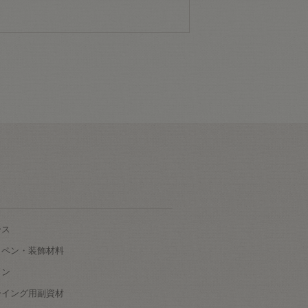
ース
ッペン・装飾材料
タン
ーイング用副資材