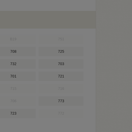
B19
751
708
725
732
703
701
721
715
716
706
773
723
772