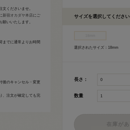
注文くださいませ。
に
新宿オカダヤ本店
にご
サイズを選択してください
お願いいたします。
18mm
荷までに通常よりお時間
選択されたサイズ：18mm
長さ：
付後のキャンセル・変更
り、注文が確定しても完
数量
在庫があ