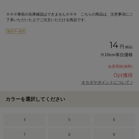
※※※事前の在庫確認はできません※※※ こちらの商品は、注意事項にご
了承いただいた上でご注文いただける商品です。
14
円
(税込)
※10cm単位価格
会員登録(無料)
0
pt獲得
オカダヤポイントについて >
カラーを選択してください
4
5
6
7
8
9