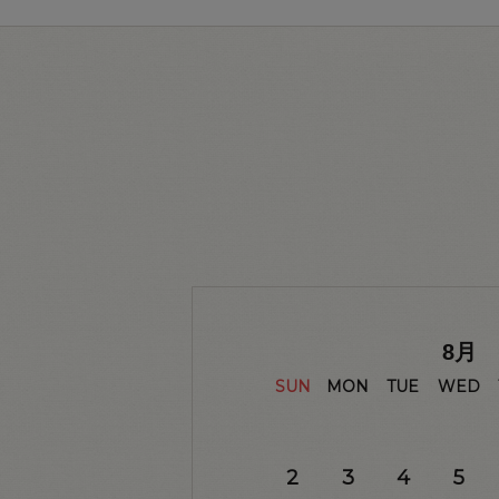
8
月
SUN
MON
TUE
WED
2
3
4
5