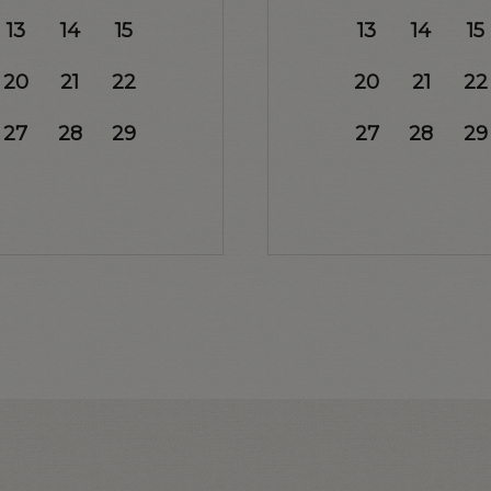
13
14
15
13
14
15
20
21
22
20
21
22
27
28
29
27
28
29