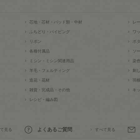
芯地・芯材・パッド類・中材
レ
ふちどり・パイピング
ワ
リボン
ボ
各種付属品
ソ
ミシン・ミシン関連用品
染
羊毛・フェルティング
刺
造花・花材
羽
雑貨・完成品・その他
キ
レシピ・編み図
よくあるご質問
て見る
すべて見る