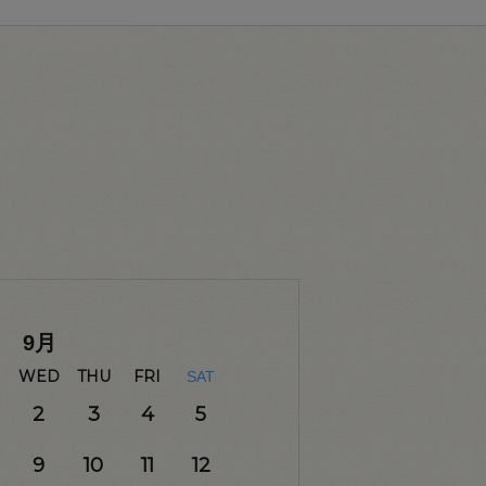
9
月
WED
THU
FRI
SAT
2
3
4
5
9
10
11
12