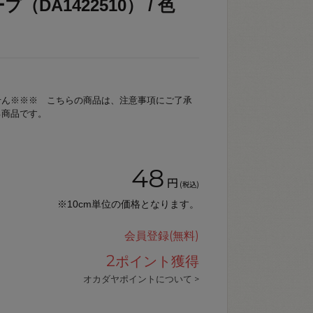
（DA1422510） / 色
せん※※※ こちらの商品は、注意事項にご了承
る商品です。
48
円
(税込)
※10cm単位の価格となります。
会員登録(無料)
2
ポイント獲得
オカダヤポイントについて >