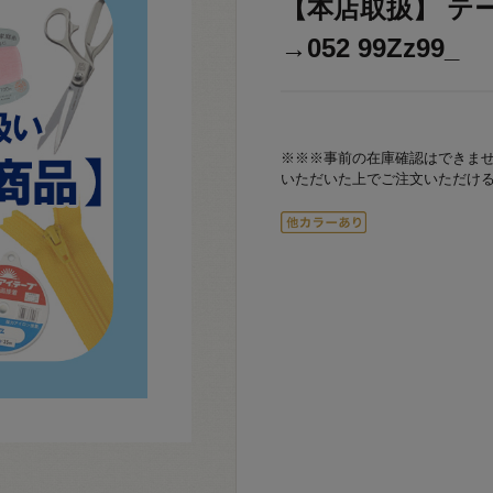
【本店取扱】 テープ
→052 99Zz99_
※※※事前の在庫確認はできま
いただいた上でご注文いただけ