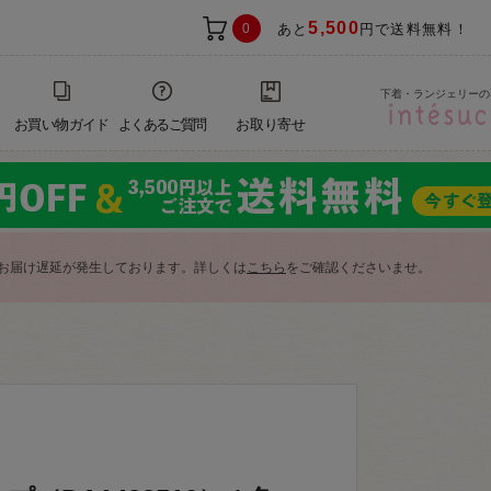
5,500
0
あと
円で送料無料！
下着・ランジェリーの
お買い物ガイド
よくあるご質問
お取り寄せ
お届け遅延が発生しております。詳しくは
こちら
をご確認くださいませ。