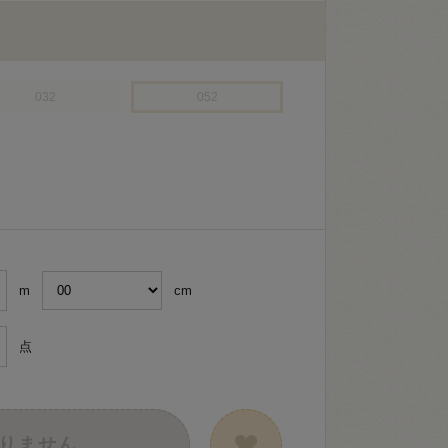
032
052
m
cm
点
りません