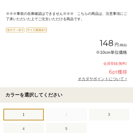
※※※事前の在庫確認はできません※※※ こちらの商品は、注意事項にご
了承いただいた上でご注文いただける商品です。
148
円
(税込)
※10cm単位価格
会員登録(無料)
6
pt獲得
オカダヤポイントについて >
カラーを選択してください
1
2
3
4
5