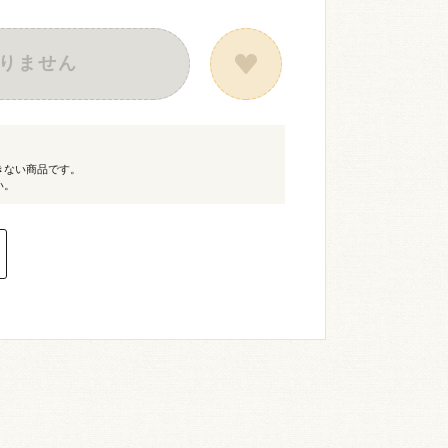
りません
きない商品です。
い。