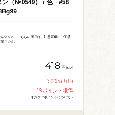
（№0549） / 色→#58
Bg99_
せん※※※ こちらの商品は、注意事項にご了承
る商品です。
418
円
(税込)
会員登録(無料)
19
ポイント獲得
オカダヤポイントについて >