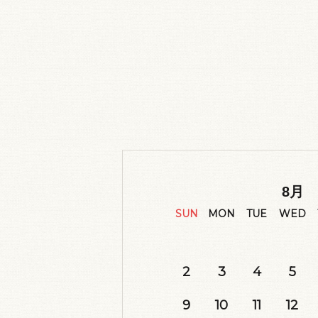
8
月
SUN
MON
TUE
WED
2
3
4
5
9
10
11
12