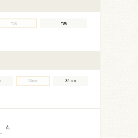
#58
#86
m
30mm
35mm
点