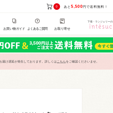
5,500
0
あと
円で送料無料！
下着・ランジェリーの
お買い物ガイド
よくあるご質問
お取り寄せ
お届け遅延が発生しております。詳しくは
こちら
をご確認くださいませ。