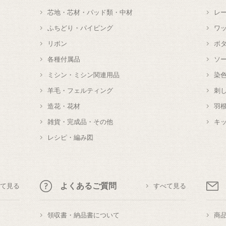
芯地・芯材・パッド類・中材
レ
ふちどり・パイピング
ワ
リボン
ボ
各種付属品
ソ
ミシン・ミシン関連用品
染
羊毛・フェルティング
刺
造花・花材
羽
雑貨・完成品・その他
キ
レシピ・編み図
よくあるご質問
て見る
すべて見る
領収書・納品書について
商