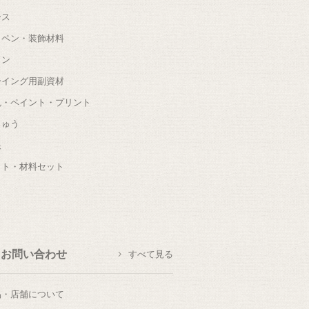
ース
ッペン・装飾材料
タン
ーイング用副資材
色・ペイント・プリント
しゅう
根
ット・材料セット
お問い合わせ
すべて見る
品・店舗について