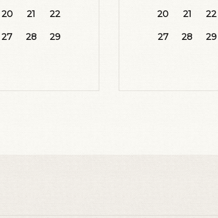
20
21
22
20
21
22
27
28
29
27
28
29