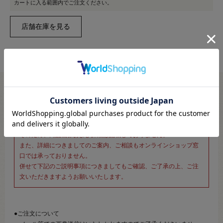
カートに入る範囲内でご注文ください。
※新宿オカダヤ本店お取り扱い商品のご注文専用ページです※
こちらのページは、店頭にてあらかじめ商品詳細および商品コード
をご確認いただいた上でご注文いただけるページです。
そのため、商品画像および詳細は記載しておりません。
また、詳細につきましてのご案内、ご相談もオンラインショップ窓
口では承っておりません。
併せて下記のご説明事項につきましてもご確認、ご了承の上、ご注
文いただきますようお願いいたします。
●ご注文について