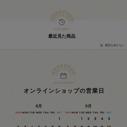
最近見た商品
履歴を残さない
オンラインショップの営業日
8
月
9
月
SUN
MON
TUE
WED
THU
FRI
SAT
SUN
MON
TUE
WED
THU
FRI
SAT
1
1
2
3
4
5