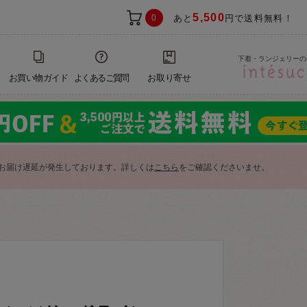
5,500
0
あと
円で送料無料！
下着・ランジェリーの
お買い物ガイド
よくあるご質問
お取り寄せ
お届け遅延が発生しております。詳しくは
こちら
をご確認くださいませ。