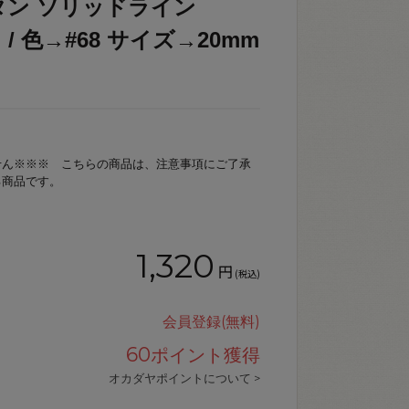
タン ソリッドライン
） / 色→#68 サイズ→20mm
せん※※※ こちらの商品は、注意事項にご了承
る商品です。
1,320
円
(税込)
会員登録(無料)
60
ポイント獲得
オカダヤポイントについて >