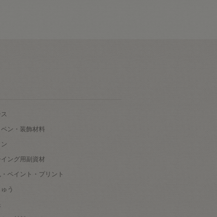
ース
ッペン・装飾材料
タン
ーイング用副資材
色・ペイント・プリント
しゅう
根