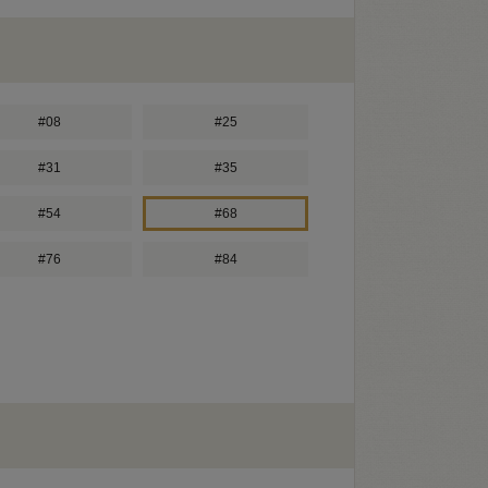
#08
#25
#31
#35
#54
#68
#76
#84