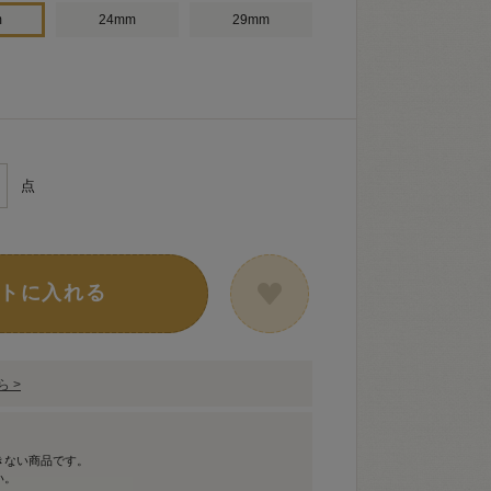
m
24mm
29mm
点
トに入れる
 >
きない商品です。
い。