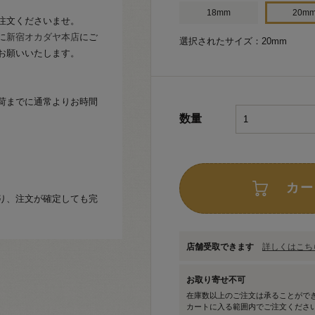
18mm
20m
注文くださいませ。
に
新宿オカダヤ本店
にご
選択されたサイズ：20mm
お願いいたします。
荷までに通常よりお時間
数量
カー
り、注文が確定しても完
店舗受取できます
詳しくはこちら
お取り寄せ不可
在庫数以上のご注文は承ることがで
カートに入る範囲内でご注文くださ