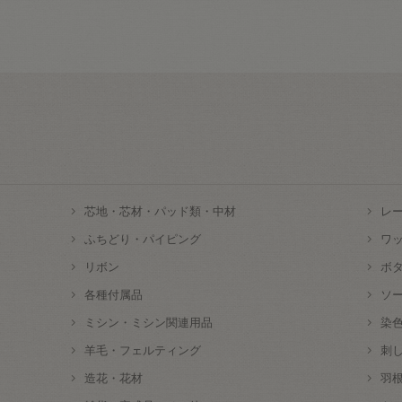
芯地・芯材・パッド類・中材
レ
ふちどり・パイピング
ワ
リボン
ボ
各種付属品
ソ
ミシン・ミシン関連用品
染
羊毛・フェルティング
刺
造花・花材
羽