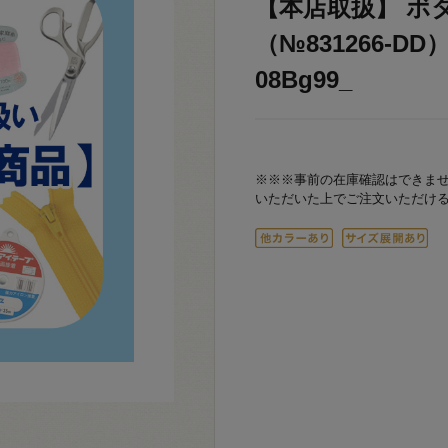
【本店取扱】 ボ
（№831266-DD
08Bg99_
※※※事前の在庫確認はできま
いただいた上でご注文いただけ