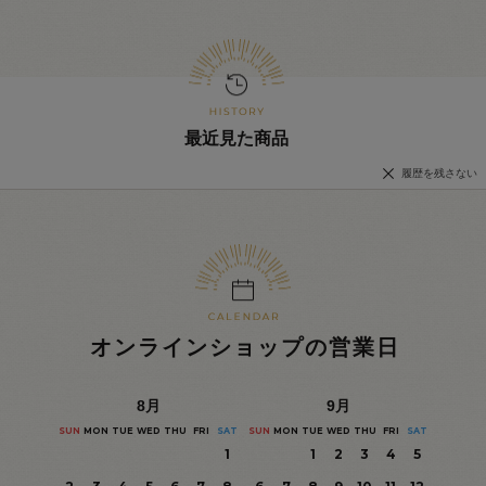
最近見た商品
履歴を残さない
オンラインショップの営業日
8
月
9
月
SUN
MON
TUE
WED
THU
FRI
SAT
SUN
MON
TUE
WED
THU
FRI
SAT
1
1
2
3
4
5