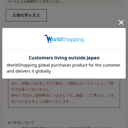
カートに入る範囲内でご注文ください。
※新宿オカダヤ本店お取り扱い商品のご注文専用ページです※
こちらのページは、店頭にてあらかじめ商品詳細および商品コード
をご確認いただいた上でご注文いただけるページです。
そのため、商品画像および詳細は記載しておりません。
また、詳細につきましてのご案内、ご相談もオンラインショップ窓
口では承っておりません。
併せて下記のご説明事項につきましてもご確認、ご了承の上、ご注
文いただきますようお願いいたします。
●ご注文について