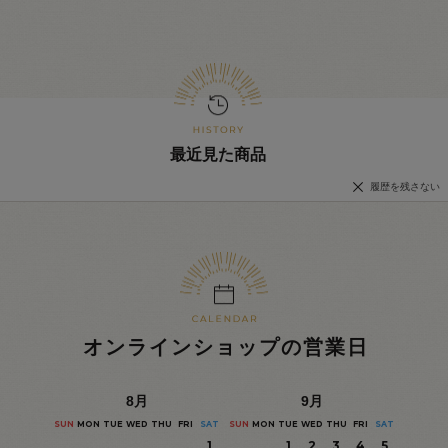
最近見た商品
履歴を残さない
オンラインショップの営業日
8
月
9
月
SUN
MON
TUE
WED
THU
FRI
SAT
SUN
MON
TUE
WED
THU
FRI
SAT
1
1
2
3
4
5