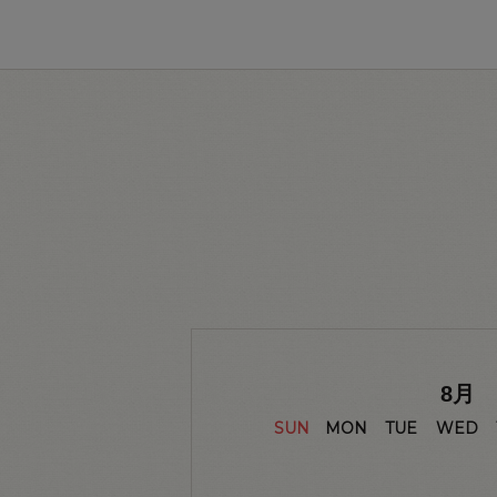
8
月
SUN
MON
TUE
WED