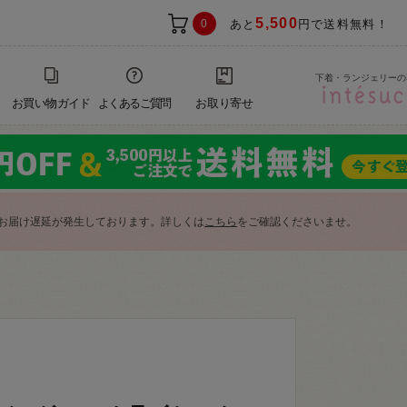
5,500
0
あと
円で送料無料！
下着・ランジェリーの
お買い物ガイド
よくあるご質問
お取り寄せ
お届け遅延が発生しております。詳しくは
こちら
をご確認くださいませ。