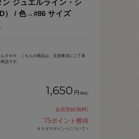
タン ジュエルライン・シ
D） / 色→#86 サイズ
_
せん※※※ こちらの商品は、注意事項にご了承
る商品です。
1,650
円
(税込)
会員登録(無料)
75
ポイント獲得
オカダヤポイントについて >