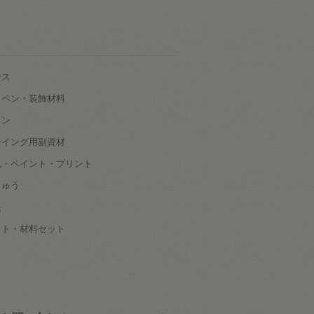
ース
ッペン・装飾材料
タン
ーイング用副資材
色・ペイント・プリント
しゅう
根
ット・材料セット