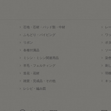
芯地・芯材・パッド類・中材
レ
ふちどり・パイピング
ワ
リボン
ボ
各種付属品
ソ
ミシン・ミシン関連用品
染
羊毛・フェルティング
刺
造花・花材
羽
雑貨・完成品・その他
キ
レシピ・編み図