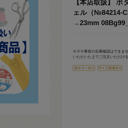
【本店取扱】 ボ
ェル（№84214-C
→23mm 08Bg99
※※※事前の在庫確認はできま
いただいた上でご注文いただけ