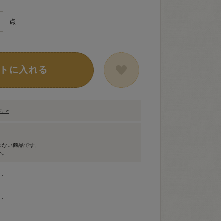
点
トに入れる
 >
きない商品です。
い。