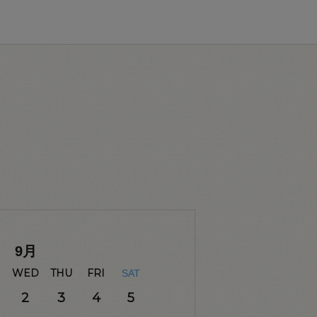
9
月
WED
THU
FRI
SAT
2
3
4
5