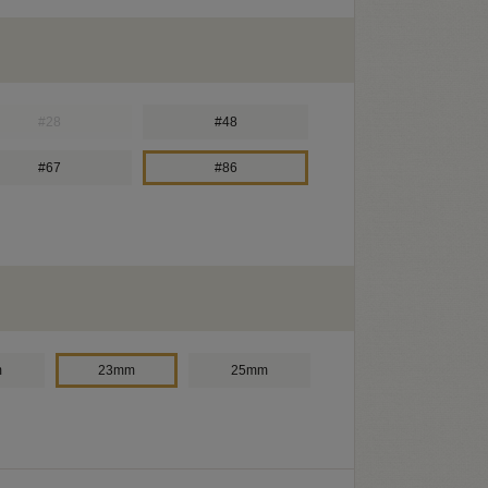
#28
#48
#67
#86
m
23mm
25mm