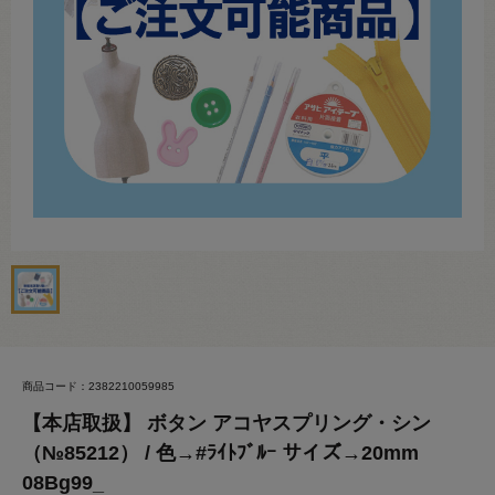
商品コード：2382210059985
【本店取扱】 ボタン アコヤスプリング・シン
（№85212） / 色→#ﾗｲﾄﾌﾞﾙｰ サイズ→20mm
08Bg99_