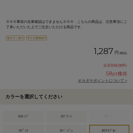
※※※事前の在庫確認はできません※※※ こちらの商品は、注意事項にご
了承いただいた上でご注文いただける商品です。
1,287
円
(税込)
会員登録(無料)
58
pt獲得
オカダヤポイントについて >
カラーを選択してください
#ｵﾚﾝｼﾞ
#ｸﾞﾘｰﾝ
#ｸﾞﾚｰ
#ﾋﾟﾝｸ
#ﾍﾞｰｼﾞｭ
#ﾗｲﾄﾌﾞﾙｰ