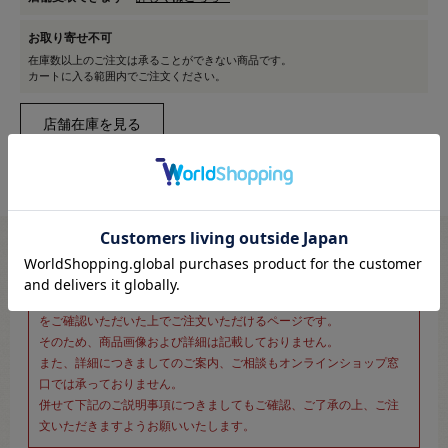
お取り寄せ不可
在庫数以上のご注文は承ることができない商品です。
カートに入る範囲内でご注文ください。
※新宿オカダヤ本店お取り扱い商品のご注文専用ページです※
こちらのページは、店頭にてあらかじめ商品詳細および商品コード
をご確認いただいた上でご注文いただけるページです。
そのため、商品画像および詳細は記載しておりません。
また、詳細につきましてのご案内、ご相談もオンラインショップ窓
口では承っておりません。
併せて下記のご説明事項につきましてもご確認、ご了承の上、ご注
文いただきますようお願いいたします。