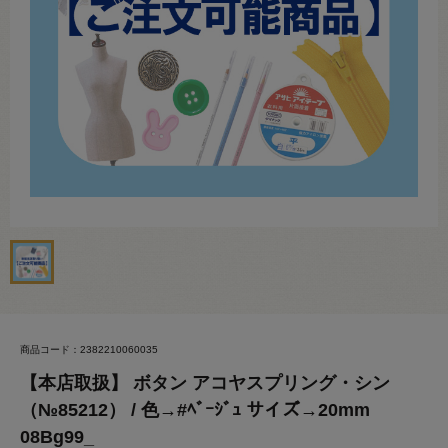
商品コード：2382210060035
【本店取扱】 ボタン アコヤスプリング・シン
（№85212） / 色→#ﾍﾞｰｼﾞｭ サイズ→20mm
08Bg99_