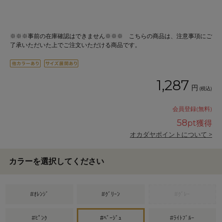
※※※事前の在庫確認はできません※※※ こちらの商品は、注意事項にご
了承いただいた上でご注文いただける商品です。
1,287
円
(税込)
会員登録(無料)
58
pt獲得
オカダヤポイントについて >
カラーを選択してください
#ｵﾚﾝｼﾞ
#ｸﾞﾘｰﾝ
#ｸﾞﾚｰ
#ﾋﾟﾝｸ
#ﾍﾞｰｼﾞｭ
#ﾗｲﾄﾌﾞﾙｰ