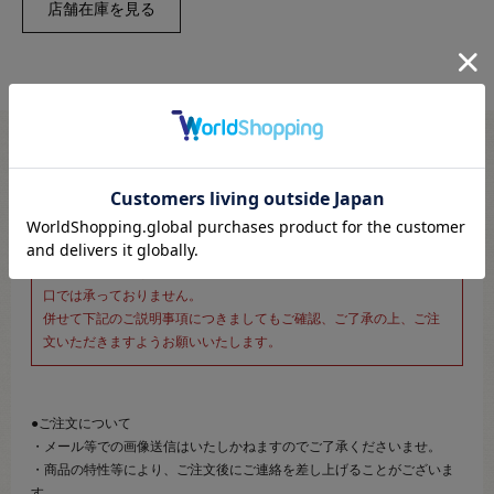
※新宿オカダヤ本店お取り扱い商品のご注文専用ページです※
こちらのページは、店頭にてあらかじめ商品詳細および商品コード
をご確認いただいた上でご注文いただけるページです。
そのため、商品画像および詳細は記載しておりません。
また、詳細につきましてのご案内、ご相談もオンラインショップ窓
口では承っておりません。
併せて下記のご説明事項につきましてもご確認、ご了承の上、ご注
文いただきますようお願いいたします。
●ご注文について
・メール等での画像送信はいたしかねますのでご了承くださいませ。
・商品の特性等により、ご注文後にご連絡を差し上げることがございま
す。