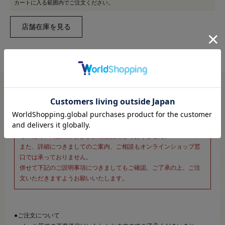
カートに入る範囲内でご注文ください。
※新宿オカダヤ本店お取り扱い商品のご注文専用ページです※
こちらのページは、店頭にてあらかじめ商品詳細および商品コード
をご確認いただいた上でご注文いただけるページです。
そのため、商品画像および詳細は記載しておりません。
また、詳細につきましてのご案内、ご相談もオンラインショップ窓
口では承っておりません。
併せて下記のご説明事項につきましてもご確認、ご了承の上、ご注
文いただきますようお願いいたします。
●ご注文について