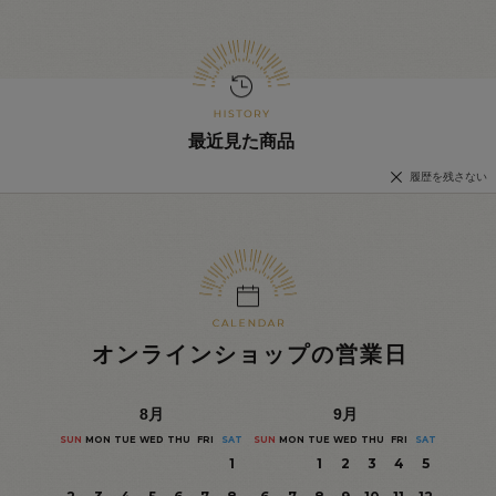
最近見た商品
履歴を残さない
オンラインショップの営業日
8
月
9
月
SUN
MON
TUE
WED
THU
FRI
SAT
SUN
MON
TUE
WED
THU
FRI
SAT
1
1
2
3
4
5