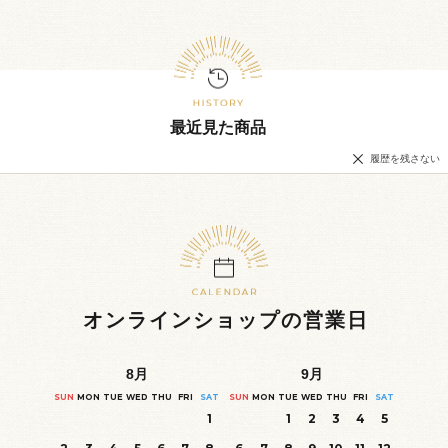
最近見た商品
履歴を残さない
オンラインショップの営業日
8
月
9
月
SUN
MON
TUE
WED
THU
FRI
SAT
SUN
MON
TUE
WED
THU
FRI
SAT
1
1
2
3
4
5