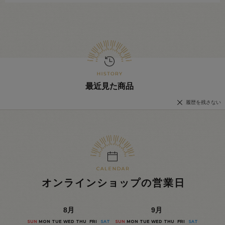
最近見た商品
履歴を残さない
オンラインショップの営業日
8
月
9
月
SUN
MON
TUE
WED
THU
FRI
SAT
SUN
MON
TUE
WED
THU
FRI
SAT