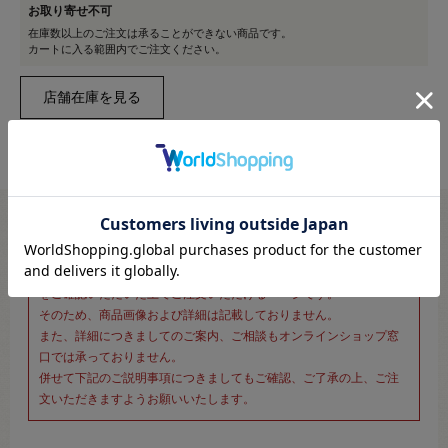
お取り寄せ不可
在庫数以上のご注文は承ることができない商品です。
カートに入る範囲内でご注文ください。
※新宿オカダヤ本店お取り扱い商品のご注文専用ページです※
こちらのページは、店頭にてあらかじめ商品詳細および商品コード
をご確認いただいた上でご注文いただけるページです。
そのため、商品画像および詳細は記載しておりません。
また、詳細につきましてのご案内、ご相談もオンラインショップ窓
口では承っておりません。
併せて下記のご説明事項につきましてもご確認、ご了承の上、ご注
文いただきますようお願いいたします。