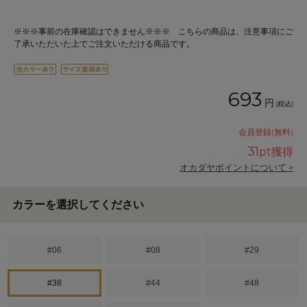
※※※事前の在庫確認はできません※※※ こちらの商品は、注意事項にご
了承いただいた上でご注文いただける商品です。
693
円
(税込)
会員登録(無料)
31
pt獲得
オカダヤポイントについて >
カラーを選択してください
#06
#08
#29
#38
#44
#48