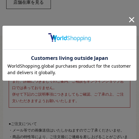
※新宿オカダヤ本店お取り扱い商品のご注文専用ページです※
こちらのページは、店頭にてあらかじめ商品詳細および商品コード
をご確認いただいた上でご注文いただけるページです。
そのため、商品画像および詳細は記載しておりません。
また、詳細につきましてのご案内、ご相談もオンラインショップ窓
口では承っておりません。
併せて下記のご説明事項につきましてもご確認、ご了承の上、ご注
文いただきますようお願いいたします。
●ご注文について
・メール等での画像送信はいたしかねますのでご了承くださいませ。
・商品の特性等により、ご注文後にご連絡を差し上げることがございま