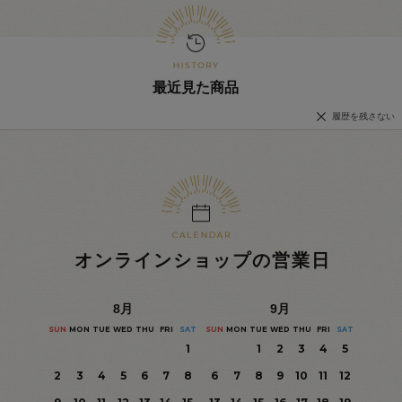
最近見た商品
履歴を残さない
オンラインショップの営業日
8
月
9
月
SUN
MON
TUE
WED
THU
FRI
SAT
SUN
MON
TUE
WED
THU
FRI
SAT
1
1
2
3
4
5
2
3
4
5
6
7
8
6
7
8
9
10
11
12