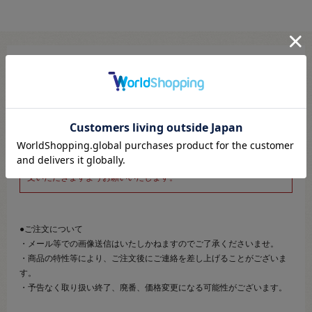
※新宿オカダヤ本店お取り扱い商品のご注文専用ページです※
こちらのページは、店頭にてあらかじめ商品詳細および商品コード
をご確認いただいた上でご注文いただけるページです。
そのため、商品画像および詳細は記載しておりません。
また、詳細につきましてのご案内、ご相談もオンラインショップ窓
口では承っておりません。
併せて下記のご説明事項につきましてもご確認、ご了承の上、ご注
文いただきますようお願いいたします。
●ご注文について
・メール等での画像送信はいたしかねますのでご了承くださいませ。
・商品の特性等により、ご注文後にご連絡を差し上げることがございま
す。
・予告なく取り扱い終了、廃番、価格変更になる可能性がございます。