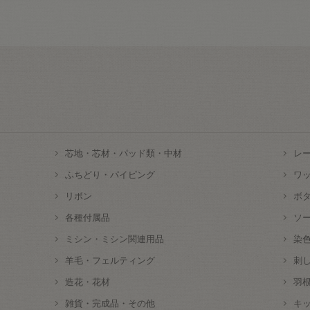
芯地・芯材・パッド類・中材
レ
ふちどり・パイピング
ワ
リボン
ボ
各種付属品
ソ
ミシン・ミシン関連用品
染
羊毛・フェルティング
刺
造花・花材
羽
雑貨・完成品・その他
キ