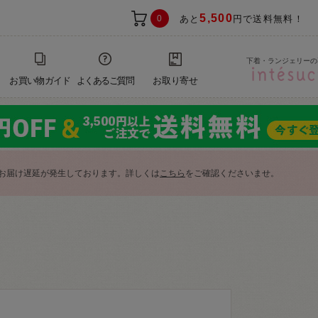
5,500
0
あと
円で送料無料！
下着・ランジェリーの
お買い物ガイド
よくあるご質問
お取り寄せ
お届け遅延が発生しております。詳しくは
こちら
をご確認くださいませ。