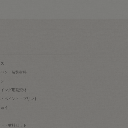
ース
ッペン・装飾材料
タン
ーイング用副資材
色・ペイント・プリント
しゅう
根
ット・材料セット