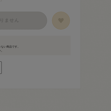
りません
きない商品です。
い。