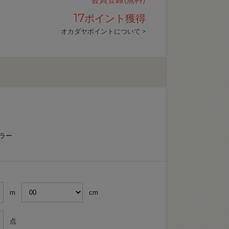
17
ポイント獲得
オカダヤポイントについて >
ラー
m
cm
点