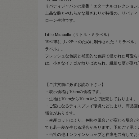
リバティジャパンの定番「エターナルコレクション
上品な艶とやわらかな肌ざわりが特徴の、リバティ
ローン生地です。
Little Mirabelle（リトル・ミラベル）
1962年にリバティのために制作された「ミラベル
ラベル」。
フレッシュな色調と補完的な色調で描かれた可愛ら
は、小さなイチゴが散りばめられ、繊細な蔓が垂れ
【ご注文前に必ずお読み下さい】
・表示価格は10cmの価格です。
・生地は10cmから10cm単位で販売しております。
・ご覧になるディスプレイ環境などにより、商品画
場合があります。
・生産ロットにより、色味や風合いが変わる場合が
ても若干差が生じる場合があります。予めご了承く
・当社の他オンラインショップと在庫を共有してお