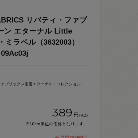
 FABRICS リバティ・ファブ
 エターナル Little
トル・ミラベル（3632003）
9Ac03j
ファブリックス定番エターナル・コレクション。
389
円
(税込)
※10cm単位の価格となります。
会員登録(無料)