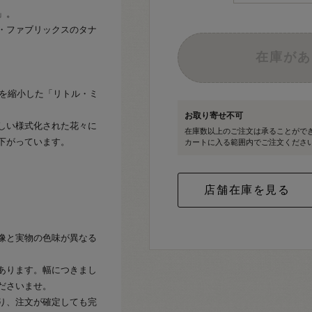
」。
・ファブリックスのタナ
在庫があ
」を縮小した「リトル・ミ
お取り寄せ不可
しい様式化された花々に
在庫数以上のご注文は承ることがで
下がっています。
カートに入る範囲内でご注文くださ
像と実物の色味が異なる
あります。幅につきまし
ださいませ。
り、注文が確定しても完