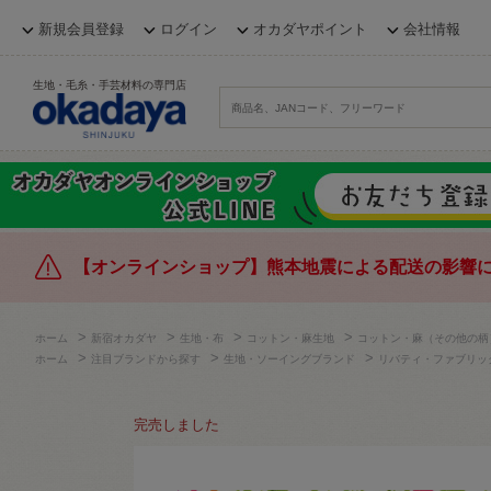
新規会員登録
ログイン
オカダヤポイント
会社情報
生地・毛糸・手芸材料の専門店
【オンラインショップ】熊本地震による配送の影響
>
>
>
>
ホーム
新宿オカダヤ
生地・布
コットン・麻生地
コットン・麻（その他の柄
>
>
>
ホーム
注目ブランドから探す
生地・ソーイングブランド
リバティ・ファブリッ
完売しました