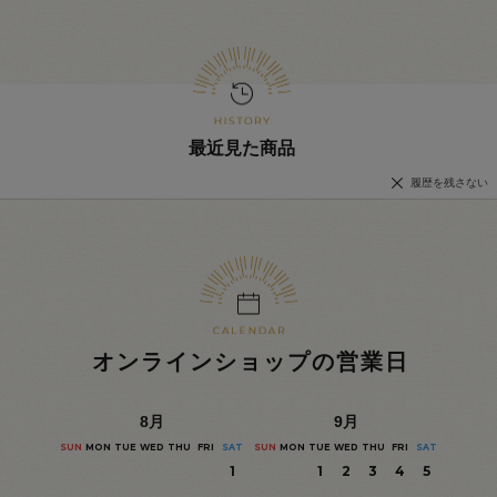
最近見た商品
履歴を残さない
オンラインショップの営業日
8
月
9
月
SUN
MON
TUE
WED
THU
FRI
SAT
SUN
MON
TUE
WED
THU
FRI
SAT
1
1
2
3
4
5