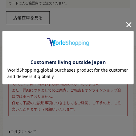
カートに入る範囲内でご注文ください。
※新宿オカダヤ本店お取り扱い商品のご注文専用ページです※
こちらのページは、店頭にてあらかじめ商品詳細および商品コード
をご確認いただいた上でご注文いただけるページです。
そのため、商品画像および詳細は記載しておりません。
また、詳細につきましてのご案内、ご相談もオンラインショップ窓
口では承っておりません。
併せて下記のご説明事項につきましてもご確認、ご了承の上、ご注
文いただきますようお願いいたします。
●ご注文について